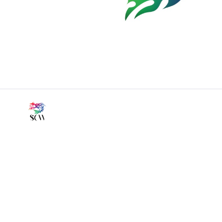
miti
Tutte le scuole
Panoramica completa dei percorsi formativi dell'Imaginal Acade
Tutti i libri
Oltre 30 pubblicazioni tradotte nel mondo