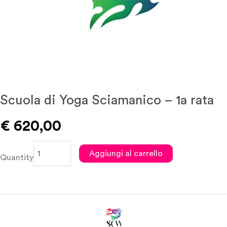
Scuola di Yoga Sciamanico – 1a rata
€
620,00
Scuola
Aggiungi al carrello
Quantity
di
Yoga
Sciamanico
–
1a
rata