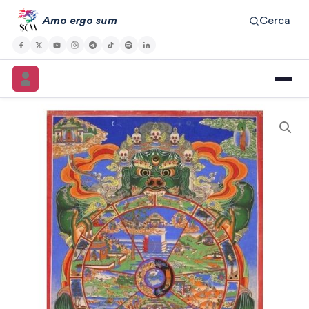
Vai
Amo ergo sum
Cerca
al
contenuto