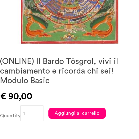
(ONLINE) ll Bardo Tösgrol, vivi il
Digita per cercare eventi, viaggi e articoli.
cambiamento e ricorda chi sei!
Modulo Basic
€
90,00
(ONLINE)
Aggiungi al carrello
Quantity
ll
Bardo
Tösgrol,
vivi