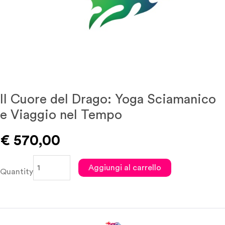
Il Cuore del Drago: Yoga Sciamanico
e Viaggio nel Tempo
€
570,00
Il
Aggiungi al carrello
Quantity
Cuore
del
Drago:
Yoga
Sciamanico