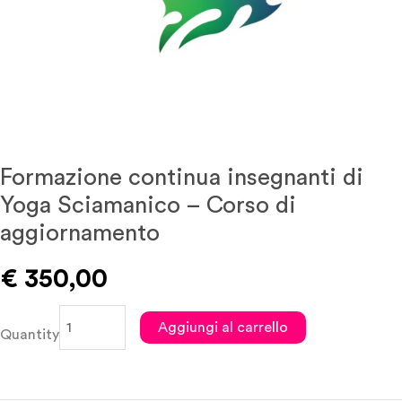
Formazione continua insegnanti di
Yoga Sciamanico – Corso di
aggiornamento
€
350,00
Formazione
Aggiungi al carrello
Quantity
continua
insegnanti
di
Yoga