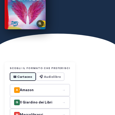
SCEGLI IL FORMATO CHE PREFERISCI
📖 Cartaceo
🎧 Audiolibro
Amazon
A
Il Giardino dei Libri
G
Macrolibrarsi
M