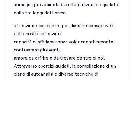
immagini provenienti da culture diverse e guidato
dalle tre leggi del karma:
attenzione cosciente, per divenire consapevoli
delle nostre intenzioni;
capacità di affidarsi senza voler caparbiamente
contrastare gli eventi;
amore da offrire e da trovare dentro di noi.
Attraverso esercizi guidati, la compilazione di un
diario di autoanalisi e diverse tecniche di
meditazione, arriviamo a riconoscere nell’anima
gemella uno specchio dell’amore che abbiamo
suscitato in noi stessi fino all’estasi, all’unione con
il Divino, di cui il nostro partner è sempre il
simbolo.
I contenuti extra