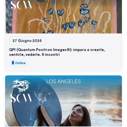
27 Giugno 2026
QPI (Quantum Positron Images®): impara a crearle,
sentirle, vederle. 9 incontri
🖥️ Online