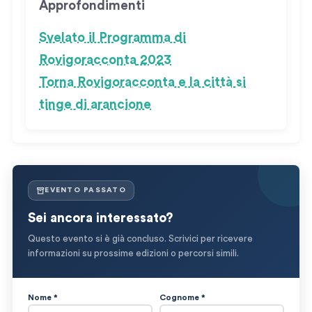
Approfondimenti
Svelato il Programma di
Rovigoracconta
2023
Torna Rovigoracconta e la città si
tinge di arancione
EVENTO PASSATO
Sei ancora interessato?
Questo evento si è già concluso. Scrivici per ricevere
informazioni su prossime edizioni o percorsi simili.
Nome *
Cognome *