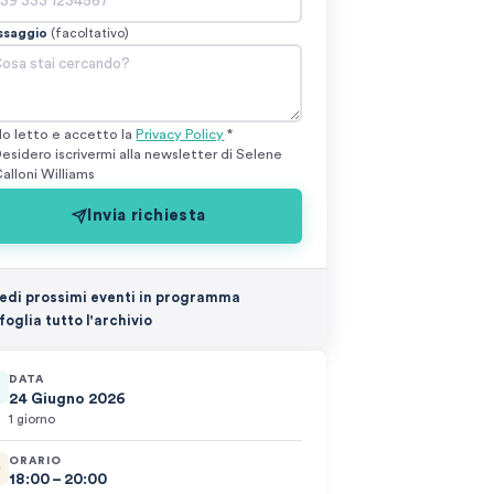
ssaggio
(facoltativo)
o letto e accetto la
Privacy Policy
*
esidero iscrivermi alla newsletter di Selene
alloni Williams
Invia richiesta
edi prossimi eventi in programma
foglia tutto l'archivio
DATA
24 Giugno 2026
1 giorno
ORARIO
18:00 – 20:00