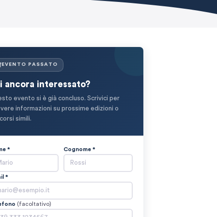
EVENTO PASSATO
i ancora interessato?
sto evento si è già concluso. Scrivici per
evere informazioni su prossime edizioni o
corsi simili.
e *
Cognome *
il *
efono
(facoltativo)