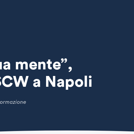
tua mente”,
SCW a Napoli
sformazione