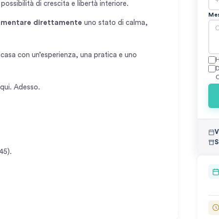
ssibilità di crescita e libertà interiore.
Me
imentare direttamente
uno stato di calma,
a casa con un’esperienza, una pratica e uno
H
D
C
 qui. Adesso.
V
S
45).