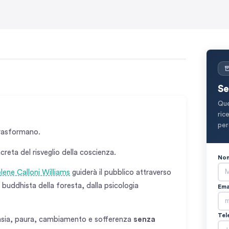
Se
Que
ric
per
trasformano.
reta del risveglio della coscienza.
Nom
lene Calloni Williams
guiderà il pubblico attraverso
 buddhista della foresta, dalla psicologia
Ema
Tel
nsia, paura, cambiamento e sofferenza
senza