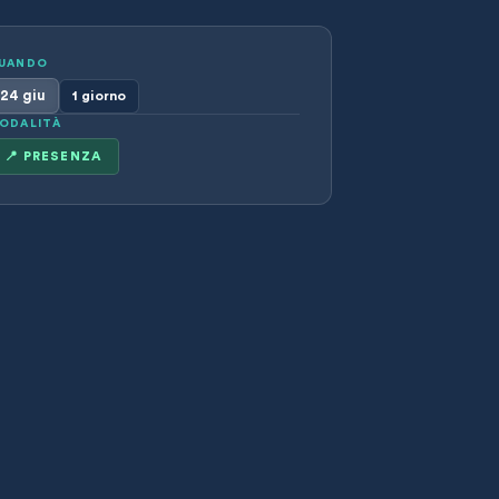
UANDO
24 giu
1 giorno
ODALITÀ
📍 PRESENZA