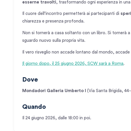
esserne travolti
, trasformando ogni esperienza in una po
Il cuore dell’incontro permetterà ai partecipanti di
sper
chiarezza e presenza profonda.
Non si tornerà a casa soltanto con un libro. Si tornerà 
sguardo nuovo sulla propria vita.
Il vero risveglio non accade lontano dal mondo, accade
Il giorno dopo, il 25 giugno 2026, SCW sarà a Roma
.
Dove
Mondadori Galleria Umberto I
(Via Santa Brigida, 44-
Quando
Il 24 giugno 2026, dalle 18:00 in poi.