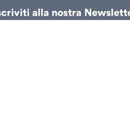
scriviti alla nostra Newslett
etto e accetto la
Privacy Policy
. Acconsento al trattamento dei miei dati pers
icevere comunicazioni via email da Selene Calloni Williams, in conformità al 
ISCRIVITI